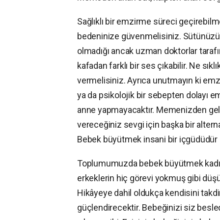
Sağlıklı bir emzirme süreci geçirebilme
bedeninize güvenmelisiniz. Sütünüzün 
olmadığı ancak uzman doktorlar tarafın
kafadan farklı bir ses çıkabilir. Ne sık
vermelisiniz. Ayrıca unutmayın ki emzi
ya da psikolojik bir sebepten dolayı
anne yapmayacaktır. Memenizden gelen
vereceğiniz sevgi için başka bir altern
Bebek büyütmek insani bir içgüdüdür
Toplumumuzda bebek büyütmek kadınlar
erkeklerin hiç görevi yokmuş gibi düşün
Hikâyeye dahil oldukça kendisini takd
güçlendirecektir. Bebeğinizi siz besled