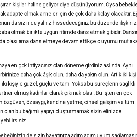
şıran kişiler haline geliyor diye düşünüyorum. Oysa bebekl
rak adapte olmak anneler için de çok daha kolay olacaktır. E
z onun da sizin de yalnız hissedeceğiniz bu düzende ilişkiniz
 baba olmak birlikte uygun ritimde dans etmek gibidir. Dansı
z da olası ama dans etmeye devam ettikçe o uyumu mutlak
maya en çok ihtiyacınız olan döneme girdiniz aslında. Aynı
rinize daha çok âşık olun, daha da yakın olun. Artık iki kişil
iki kişiyle güzel, güçlü ve tam. Yoksa bu süreçlerin sağlıklı
tner olmuş kadınlar olarak çıkmak olası. Bu işten en çok
ğun özgüven, özsaygı, kendine yetme, cinsel gelişim ve tüm
ları olan bu bağımlı yapıyı oluşturmamak sizin elinizde.
ebilirsiniz
 bebeğinizin de sizin hayatınıza adım adım uyum sağlaması