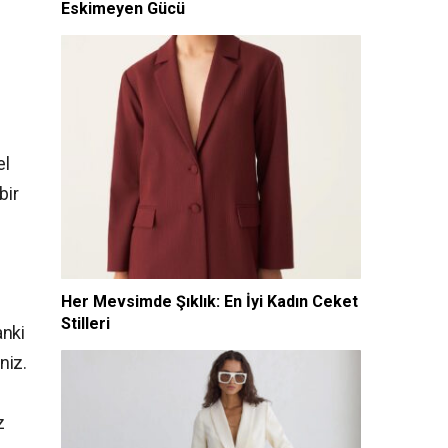
Eskimeyen Gücü
el
bir
Her Mevsimde Şıklık: En İyi Kadın Ceket
Stilleri
anki
niz.
z