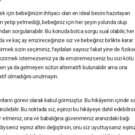
k için bebeğinizin ihtiyacı olan en ideal besini hazırlayan
yetip yetmediği, bebeğiniz için her şeyin yolunda olup
dan sorgulanabilir. Bu konuda bolca sorgu sual olabilir, her
lıkla ve kaç ay emzireceğinize siz ve bebeğiniz birlikte karar
rmek sizin seçiminiz, faydaları sayısız fakat yine de fiziks
 emzirmek istemezseniz ya da emziremezseniz bu sizi kötü 
 ya da gelmeyen sütün alternatifi bulunabilir ama ona
atif olmadığını unutmayın.
ın görevi olarak kabul görmüştür. Bu hikâyenin içinde s
ülebilir. Bu noktada siz, eşinizi bu hikâyeye dahil edebilirsi
ir etmeniz, ona ve babalığına güvenmeniz aranızdaki bağı
iyseniz eşiniz altını değiştirsin, onu siz uyuttuysanız eşini