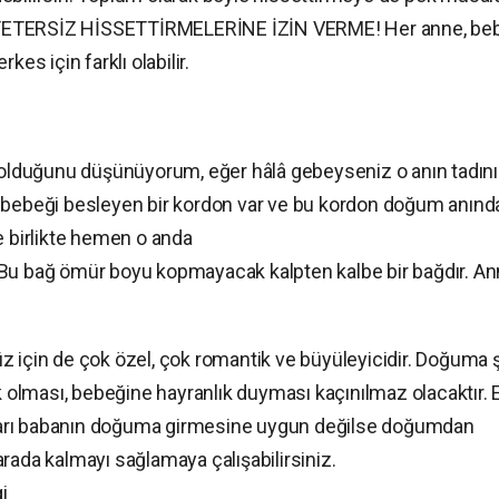
 YETERSİZ HİSSETTİRMELERİNE İZİN VERME! Her anne, be
rkes için farklı olabilir.
l olduğunu düşünüyorum, eğer hâlâ gebeyseniz o anın tadını
a bebeği besleyen bir kordon var ve bu kordon doğum anınd
e birlikte hemen o anda
 Bu bağ ömür boyu kopmayacak kalpten kalbe bir bağdır. An
z için de çok özel, çok romantik ve büyüleyicidir. Doğuma 
ık olması, bebeğine hayranlık duyması kaçınılmaz olacaktır. 
ları babanın doğuma girmesine uygun değilse doğumdan
rada kalmayı sağlamaya çalışabilirsiniz.
i