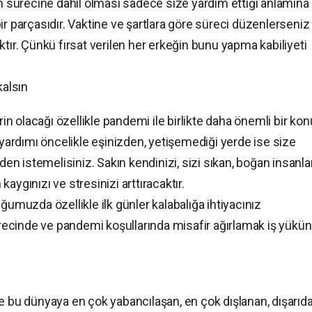
ım sürecine dahil olması sadece size yardım ettiği anlamına
ir parçasıdır. Vaktine ve şartlara göre süreci düzenlerseniz
ktır. Çünkü fırsat verilen her erkeğin bunu yapma kabiliyeti
kalsın
 olacağı özellikle pandemi ile birlikte daha önemli bir kon
ardımı öncelikle eşinizden, yetişemediği yerde ise size
den istemelisiniz. Sakın kendinizi, sizi sıkan, boğan insanla
aygınızı ve stresinizi arttıracaktır.
uzda özellikle ilk günler kalabalığa ihtiyacınız
ecinde ve pandemi koşullarında misafir ağırlamak iş yükü
e bu dünyaya en çok yabancılaşan, en çok dışlanan, dışarıd