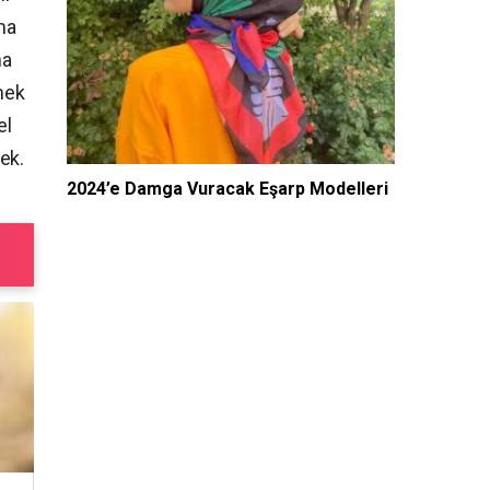
ma
ma
lmek
el
ek.
2024’e Damga Vuracak Eşarp Modelleri