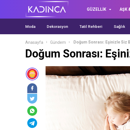
GÜZELLİK
AŞK &
Moda
Dekorasyon
Tatil Rehberi
Sağlık
Doğum Sonrası: Eşinizle Siz 
Anasayfa
Gündem
Doğum Sonrası: Eşiniz