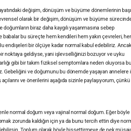
 hayatındaki değişim, dönüşüm ve büyüme dönemlerinin baş
da evrensel olarak bir değişim, dönüşüm ve büyüme sürecind
e doğumların biraz daha kaygılı yaşanmasına sebep
ve babalar bu süreçte hem kendileri hem yakın çevreleri, h
 Bu endişeleri bir ölçüye kadar normal kabul edebiliriz. Anca
bir noktaya geldiyse, yani işlevselliğinizi bozuyor ve uyku
arlığı gibi bir takım fiziksel semptomlara neden oluyorsa b
iz. Gebeliğini ve doğumunu bu dönemde yaşayan annelere i
çılarını ve önerilerini aşağıda sizinle paylaşıyorum, çünkü
nle normal doğum veya vajinal normal doğum. Eğer böyle
 zorunda kaldığın için ya da bunu tercih ettin diye nor
ebilirsin. Toplum olarak böyle hissettirmeye de pek müsai