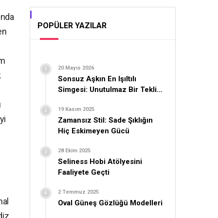
ında
POPÜLER YAZILAR
en
em
20 Mayıs 2026
k
Sonsuz Aşkın En Işıltılı
Simgesi: Unutulmaz Bir Teklif
İçin Yüzük Seçimi
u
19 Kasım 2025
yi
Zamansız Stil: Sade Şıklığın
Hiç Eskimeyen Gücü
28 Ekim 2025
Seliness Hobi Atölyesini
Faaliyete Geçti
2 Temmuz 2025
mal
Oval Güneş Gözlüğü Modelleri
diz