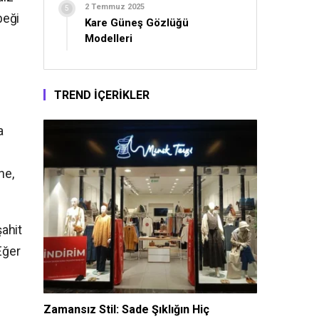
2 Temmuz 2025
beği
Kare Güneş Gözlüğü
Modelleri
TREND İÇERİKLER
a
ne,
şahit
Eğer
Zamansız Stil: Sade Şıklığın Hiç