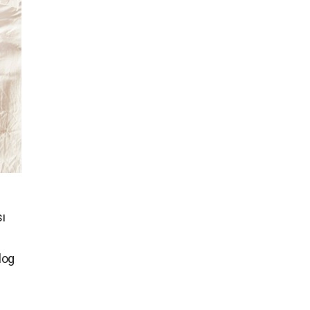
ı
log