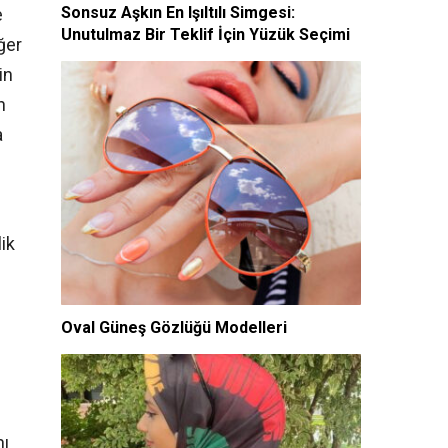
Sonsuz Aşkın En Işıltılı Simgesi:
e
Unutulmaz Bir Teklif İçin Yüzük Seçimi
ğer
in
n
a
ik
Oval Güneş Gözlüğü Modelleri
nı