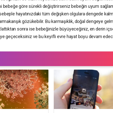
i bebeğe göre sürekli değiştirirseniz bebeğin uyum sağla
u sebeple hayatınızdaki tüm değişken olgulara dengede kal
y karmakarışık gözükebilir. Bu karmaşıklık, doğal dengeye ge
tlattıktan sonra ise bebeğinizle büyüyeceğiniz, en derin içs
vreye geçeceksiniz ve bu keyifli evre hayat boyu devam edec