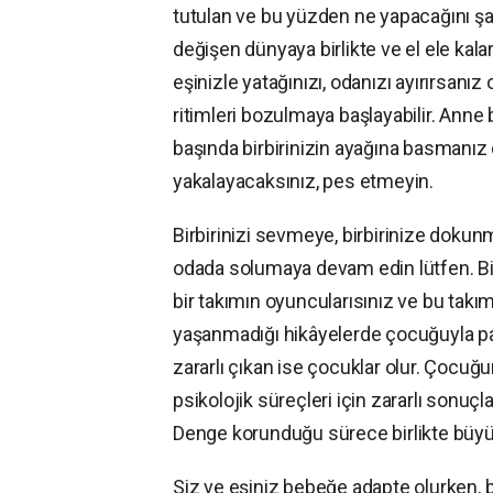
tutulan ve bu yüzden ne yapacağını şa
değişen dünyaya birlikte ve el ele kala
eşinizle yatağınızı, odanızı ayırırsanı
ritimleri bozulmaya başlayabilir. Anne
başında birbirinizin ayağına basmanı
yakalayacaksınız, pes etmeyin.
Birbirinizi sevmeye, birbirinize dokun
odada solumaya devam edin lütfen. Birbi
bir takımın oyuncularısınız ve bu takım 
yaşanmadığı hikâyelerde çocuğuyla par
zararlı çıkan ise çocuklar olur. Çocu
psikolojik süreçleri için zararlı sonuç
Denge korunduğu sürece birlikte büyüy
Siz ve eşiniz bebeğe adapte olurken,