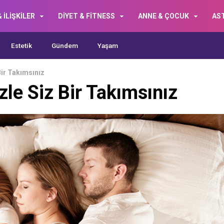
 İLİŞKİLER
DİYET & FİTNESS
ANNE & ÇOCUK
AS
Estetik
Gündem
Yaşam
Bir Takımsınız
le Siz Bir Takımsınız