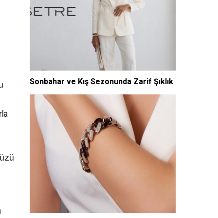
Sonbahar ve Kış Sezonunda Zarif Şıklık
u
rla
nüzü
a